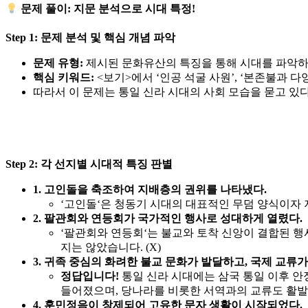
문제 풀이: 지문 분석으로 시대 특정!
Step 1: 문제 분석 및 핵심 개념 파악
문제 유형:
제시된 문화유산의 특징을 통해 시대를 파악하고
핵심 키워드:
<보기>에서
‘인공 석굴 사원’
,
‘본존불과 다
따라서 이 문제는 통일 신라 시대의 사회 모습을 묻고 있
Step 2: 각 선지별 시대적 특징 판별
1. 고인돌을 축조하여 지배층의 권위를 나타냈다.
‘
고인돌
‘은
청동기 시대
의 대표적인 무덤 양식이자 
2. 팔관회와 연등회가 국가적인 행사로 성대하게 열렸다.
‘
팔관회와 연등회
‘는 불교와 토착 신앙이 결합된 행
지는 않았습니다. (X)
3. 귀족 중심의 화려한 불교 문화가 발달하고, 국제 교류
정답입니다!
통일 신라 시대에는 삼국 통일 이후 
들어졌으며, 당나라를 비롯한 서역과의 교류도 활발하
4. 훈민정음이 창제되어 고유한 문자 생활이 시작되었다.