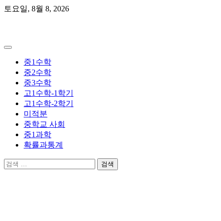
Skip
토요일, 8월 8, 2026
to
content
곰쌤수학
중1수학
중2수학
중3수학
고1수학-1학기
고1수학-2학기
미적분
중학교 사회
중1과학
확률과통계
검
색: