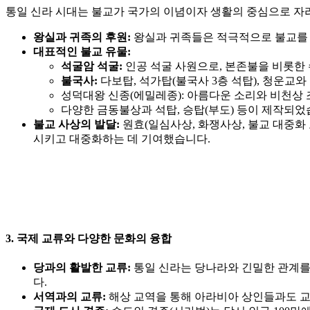
통일 신라 시대는 불교가 국가의 이념이자 생활의 중심으로 자리
왕실과 귀족의 후원:
왕실과 귀족들은 적극적으로 불교를 후원
대표적인 불교 유물:
석굴암 석굴:
인공 석굴 사원으로, 본존불을 비롯한
불국사:
다보탑, 석가탑(불국사 3층 석탑), 청운교
성덕대왕 신종(에밀레종):
아름다운 소리와 비천상 
다양한 금동불상과 석탑, 승탑(부도) 등이 제작되었
불교 사상의 발달:
원효
(일심사상, 화쟁사상, 불교 대중화 
시키고 대중화하는 데 기여했습니다.
3. 국제 교류와 다양한 문화의 융합
당과의 활발한 교류:
통일 신라는 당나라와 긴밀한 관계를
다.
서역과의 교류:
해상 교역을 통해 아라비아 상인들과도 교류