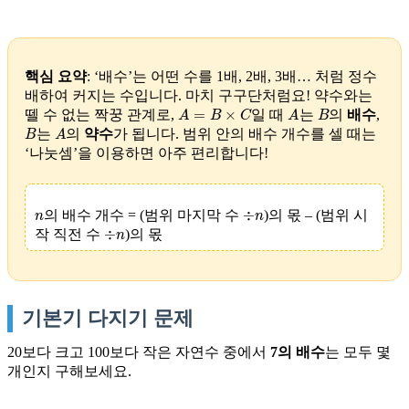
핵심 요약
: ‘배수’는 어떤 수를 1배, 2배, 3배… 처럼 정수
배하여 커지는 수입니다. 마치 구구단처럼요! 약수와는
A
=
B
×
C
A
B
뗄 수 없는 짝꿍 관계로,
일 때
는
의
배수
,
B
A
는
의
약수
가 됩니다. 범위 안의 배수 개수를 셀 때는
‘나눗셈’을 이용하면 아주 편리합니다!
n
÷
n
의 배수 개수 = (범위 마지막 수
)의 몫 – (범위 시
÷
n
작 직전 수
)의 몫
기본기 다지기 문제
20보다 크고 100보다 작은 자연수 중에서
7의 배수
는 모두 몇
개인지 구해보세요.