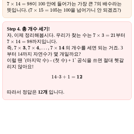
7
×
14
=
98
이 100 안에 들어가는 가장 큰 7의 배수라는
7
×
15
=
105
뜻입니다. (
는 100을 넘어가니 안 되겠죠?)
Step 4. 총 개수 세기!
7
×
3
=
21
자, 이제 정리해봅시다. 우리가 찾는 수는
부터
7
×
14
=
98
까지입니다.
7
×
3
,
7
×
4
,
…
,
7
×
14
즉,
의 개수를 세면 되는 거죠. 3
부터 14까지 자연수가 몇 개일까요?
이럴 땐 `(마지막 수) – (첫 수) + 1` 공식을 쓰면 절대 헷갈
리지 않아요!
14
–
3
+
1
=
12
따라서 정답은
12개
입니다.