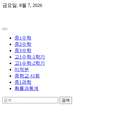
Skip
금요일, 8월 7, 2026
to
content
곰쌤수학
중1수학
중2수학
중3수학
고1수학-1학기
고1수학-2학기
미적분
중학교 사회
중1과학
확률과통계
검
색: