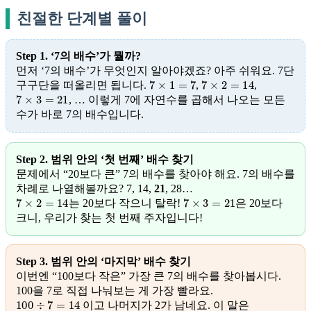
친절한 단계별 풀이
Step 1. ‘7의 배수’가 뭘까?
먼저 ‘7의 배수’가 무엇인지 알아야겠죠? 아주 쉬워요. 7단
7
×
1
=
7
7
×
2
=
14
구구단을 떠올리면 됩니다.
,
,
7
×
3
=
21
, … 이렇게 7에 자연수를 곱해서 나오는 모든
수가 바로 7의 배수입니다.
Step 2. 범위 안의 ‘첫 번째’ 배수 찾기
문제에서 “20보다 큰” 7의 배수를 찾아야 해요. 7의 배수를
차례로 나열해볼까요? 7, 14,
21
, 28…
7
×
2
=
14
7
×
3
=
21
는 20보다 작으니 탈락!
은 20보다
크니, 우리가 찾는 첫 번째 주자입니다!
Step 3. 범위 안의 ‘마지막’ 배수 찾기
이번엔 “100보다 작은” 가장 큰 7의 배수를 찾아봅시다.
100을 7로 직접 나눠보는 게 가장 빨라요.
100
÷
7
=
14
이고 나머지가 2가 남네요. 이 말은