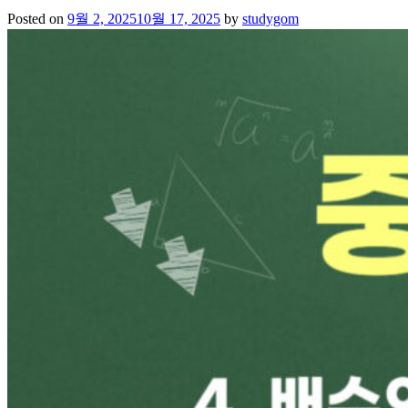
Posted on
9월 2, 2025
10월 17, 2025
by
studygom