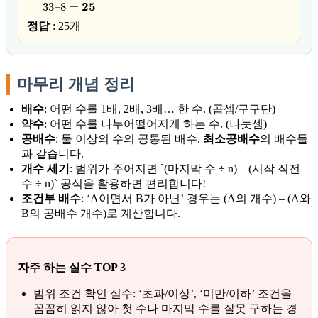
33
–
8
=
25
정답
: 25개
마무리 개념 정리
배수
: 어떤 수를 1배, 2배, 3배… 한 수. (곱셈/구구단)
약수
: 어떤 수를 나누어떨어지게 하는 수. (나눗셈)
공배수
: 둘 이상의 수의 공통된 배수.
최소공배수
의 배수들
과 같습니다.
개수 세기
: 범위가 주어지면 `(마지막 수 ÷ n) – (시작 직전
수 ÷ n)` 공식을 활용하면 편리합니다!
조건부 배수
: ‘A이면서 B가 아닌’ 경우는 (A의 개수) – (A와
B의 공배수 개수)로 계산합니다.
자주 하는 실수 TOP 3
범위 조건 확인 실수: ‘초과/이상’, ‘미만/이하’ 조건을
꼼꼼히 읽지 않아 첫 수나 마지막 수를 잘못 구하는 경