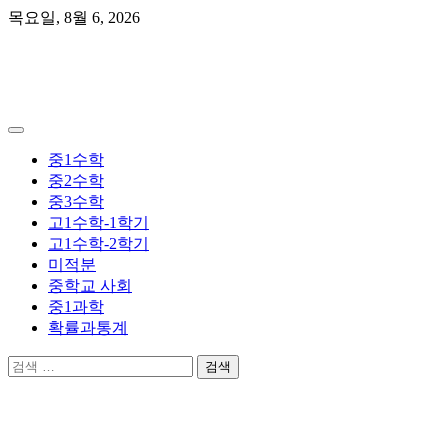
Skip
목요일, 8월 6, 2026
to
content
곰쌤수학
중1수학
중2수학
중3수학
고1수학-1학기
고1수학-2학기
미적분
중학교 사회
중1과학
확률과통계
검
색: