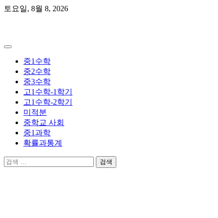
Skip
토요일, 8월 8, 2026
to
content
곰쌤수학
중1수학
중2수학
중3수학
고1수학-1학기
고1수학-2학기
미적분
중학교 사회
중1과학
확률과통계
검
색: