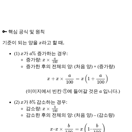
🔑 핵심 공식 및 원칙
x
기준이 되는 양을
라고 할 때,
x
a
%
(1)
가
증가하는 경우:
x
×
a
100
증가량:
증가한 후의 전체의 양:
(처음 양) + (증가량)
x
+
x
×
a
100
=
x
(
1
+
a
100
)
a
(이미지에서 빈칸 ①에 들어갈 것은
입니다.)
x
b
%
(2)
가
감소하는 경우:
x
×
b
100
감소량:
감소한 후의 전체의 양:
(처음 양) – (감소량)
x
–
x
×
b
100
=
x
(
1
–
b
100
)