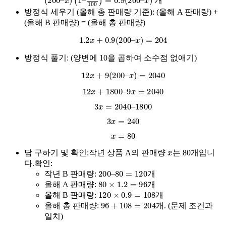
개
방정식 세우기 (올해 총 판매량 기준):
(올해 A 판매량) +
(올해 B 판매량) = (올해 총 판매량)
1.2
x
+
0.9
(
200
–
x
)
=
204
방정식 풀기:
(양변에 10을 곱하여 소수점 없애기)
12
x
+
9
(
200
–
x
)
=
2040
12
x
+
1800
–
9
x
=
2040
3
x
=
2040
–
1800
3
x
=
240
x
=
80
x
답 구하기 및 확인:
작년 상품 A의 판매량
는 80개입니
다.확인:
200
–
80
=
120
작년 B 판매량:
개
80
×
1.2
=
96
올해 A 판매량:
개
120
×
0.9
=
108
올해 B 판매량:
개
96
+
108
=
204
올해 총 판매량:
개. (문제 조건과
일치)