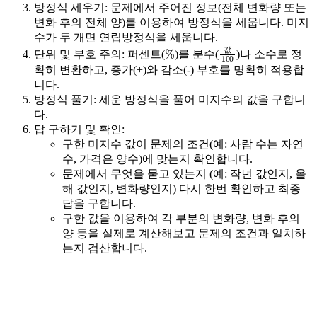
방정식 세우기:
문제에서 주어진 정보(전체 변화량 또는
변화 후의 전체 양)를 이용하여 방정식을 세웁니다. 미지
수가 두 개면 연립방정식을 세웁니다.
%
값
100
단위 및 부호 주의:
퍼센트(
)를 분수(
)나 소수로 정
값
확히 변환하고, 증가(+)와 감소(-) 부호를 명확히 적용합
니다.
방정식 풀기:
세운 방정식을 풀어 미지수의 값을 구합니
다.
답 구하기 및 확인:
구한 미지수 값이 문제의 조건(예: 사람 수는 자연
수, 가격은 양수)에 맞는지 확인합니다.
문제에서
무엇을 묻고 있는지 (예: 작년 값인지, 올
해 값인지, 변화량인지)
다시 한번 확인하고 최종
답을 구합니다.
구한 값을 이용하여 각 부분의 변화량, 변화 후의
양 등을 실제로 계산해보고 문제의 조건과 일치하
는지 검산합니다.