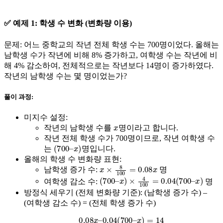
✅ 예제 1: 학생 수 변화 (변화량 이용)
문제:
어느 중학교의 작년 전체 학생 수는 700명이었다. 올해는
남학생 수가 작년에 비해 8% 증가하고, 여학생 수는 작년에 비
해 4% 감소하여, 전체적으로는 작년보다 14명이 증가하였다.
작년의 남학생 수는 몇 명이었는가?
풀이 과정:
미지수 설정:
x
작년의 남학생 수를
명
이라고 합니다.
작년 전체 학생 수가 700명이므로, 작년 여학생 수
(
x
700
)
–
는
명
입니다.
올해의 학생 수 변화량 표현:
x
×
8
100
=
0.08
x
남학생 증가 수:
명
(
700
–
x
)
×
4
100
=
0.04
(
700
–
x
)
여학생 감소 수:
명
방정식 세우기 (전체 변화량 기준):
(남학생 증가 수) –
(여학생 감소 수) = (전체 학생 증가 수)
0.08
x
–
0.04
(
700
–
x
)
=
14