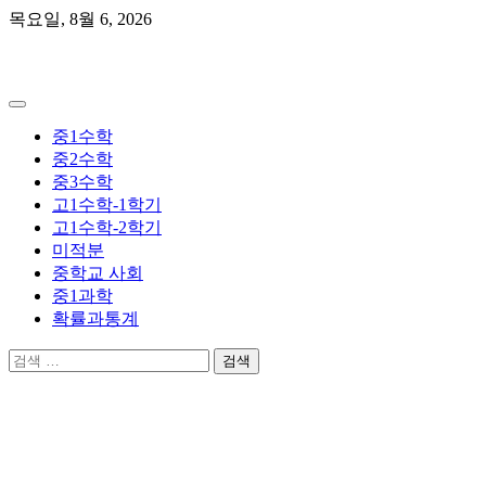
Skip
목요일, 8월 6, 2026
to
content
곰쌤수학
중1수학
중2수학
중3수학
고1수학-1학기
고1수학-2학기
미적분
중학교 사회
중1과학
확률과통계
검
색: