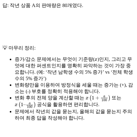
답: 작년 상품 A의 판매량은 80개였다.
💡 마무리 정리:
x
증가/감소 문제에서는
무엇이 기준량(
)인지
, 그리고
무
엇에 대한 퍼센트인지
를 명확히 파악하는 것이 가장 중
요합니다. (예: ‘작년 남학생 수의 5% 증가’ vs ‘전체 학생
수의 5% 증가’)
변화량만을 이용하여 방정식을 세울 때는
증가는 (+), 감
소는 (-) 부호
를 정확히 적용해야 합니다.
x
(
1
+
a
100
)
변화 후의 전체 양을 계산할 때는
또는
x
a
100
(
1
–
)
공식을 활용하면 편리합니다.
문제에서
작년의 값을 묻는지, 올해의 값을 묻는지
주의
하여 최종 답을 작성해야 합니다.