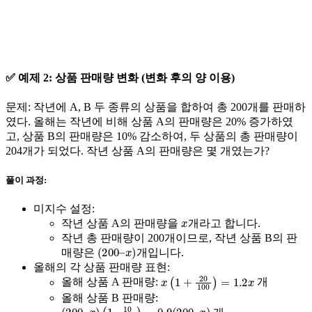
✅ 예제 2: 상품 판매량 변화 (변화 후의 양 이용)
문제:
작년에 A, B 두 종류의 상품을 합하여 총 200개를 판매하
였다. 올해는 작년에 비해 상품 A의 판매량은 20% 증가하였
고, 상품 B의 판매량은 10% 감소하여, 두 상품의 총 판매량이
204개가 되었다. 작년 상품 A의 판매량은 몇 개였는가?
풀이 과정:
미지수 설정:
x
작년 상품 A의 판매량을
개
라고 합니다.
작년 총 판매량이 200개이므로, 작년 상품 B의 판
(
x
200
)
–
매량은
개
입니다.
올해의 각 상품 판매량 표현:
x
(
1
+
20
100
)
=
1.2
x
올해 상품 A 판매량:
개
올해 상품 B 판매량:
(
x
200
)
–
x
)
(
1
–
10
100
)
=
0.9
(
200
–