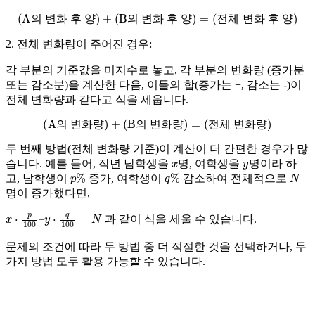
(
A의 변화 후 양
)
+
(
B의 변화 후 양
)
=
(
전체 변화 후 양
)
의
변
화
후
양
의
변
화
후
양
전
체
변
화
후
양
2.
전체 변화량이 주어진 경우:
각 부분의 기준값을 미지수로 놓고, 각 부분의
변화량 (증가분
또는 감소분)
을 계산한 다음, 이들의 합(증가는 +, 감소는 -)이
전체 변화량과 같다고 식을 세웁니다.
(
A의 변화량
)
+
(
B의 변화량
)
=
(
전체 변화량
)
의
변
화
량
의
변
화
량
전
체
변
화
량
두 번째 방법(전체 변화량 기준)이 계산이 더 간편한 경우가 많
x
y
습니다. 예를 들어, 작년 남학생을
명, 여학생을
명이라 하
p
%
q
%
N
고, 남학생이
증가, 여학생이
감소하여 전체적으로
명이 증가했다면,
x
⋅
p
100
–
y
⋅
q
100
=
N
과 같이 식을 세울 수 있습니다.
문제의 조건에 따라 두 방법 중 더 적절한 것을 선택하거나, 두
가지 방법 모두 활용 가능할 수 있습니다.