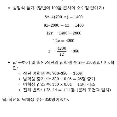
방정식 풀기:
(양변에 100을 곱하여 소수점 없애기)
8
x
–
4
(
700
–
x
)
=
1400
8
x
–
2800
+
4
x
=
1400
12
x
=
1400
+
2800
12
x
=
4200
x
=
4200
12
=
350
x
답 구하기 및 확인:
작년의 남학생 수
는 350명입니다.확
인:
700
–
350
=
350
작년 여학생 수:
명
350
×
0.08
=
28
남학생 증가 수:
명 증가
350
×
0.04
=
14
여학생 감소 수:
명 감소
+
28
–
14
=
+
14
전체 변화:
명. (문제 조건과 일치)
답: 작년의 남학생 수는 350명이었다.