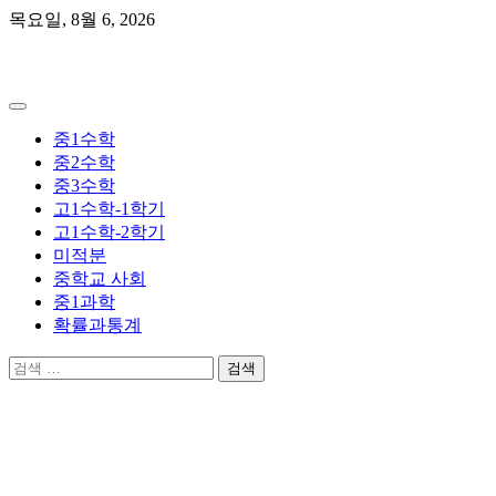
Skip
목요일, 8월 6, 2026
to
content
곰쌤수학
중1수학
중2수학
중3수학
고1수학-1학기
고1수학-2학기
미적분
중학교 사회
중1과학
확률과통계
검
색: