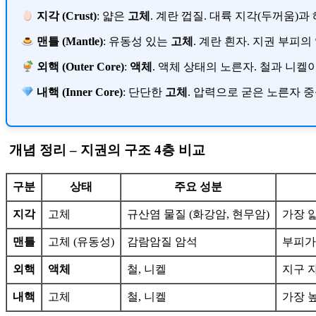
지각 (Crust)
: 얇은
고체
. 계란 껍질. 대륙 지각(두꺼움)과
맨틀 (Mantle)
: 유동성 있는
고체
. 계란 흰자. 지권 부피의
외핵 (Outer Core)
:
액체
. 액체 상태의 노른자. 철과 니
내핵 (Inner Core)
: 단단한
고체
. 압력으로 굳은 노른자 중
개념 정리 –
지권의 구조
4층 비교
구분
상태
주요 성분
지각
고체
규산염 물질 (화강암, 현무암)
가장 얇
맨틀
고체 (유동성)
감람암질 암석
부피가 
외핵
액체
철, 니켈
지구 자
내핵
고체
철, 니켈
가장 