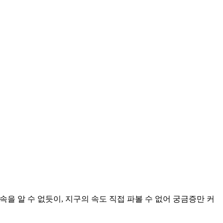
을 알 수 없듯이, 지구의 속도 직접 파볼 수 없어 궁금증만 커