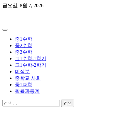
Skip
금요일, 8월 7, 2026
to
content
곰쌤수학
중1수학
중2수학
중3수학
고1수학-1학기
고1수학-2학기
미적분
중학교 사회
중1과학
확률과통계
검
색: