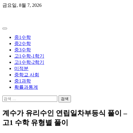
Skip
금요일, 8월 7, 2026
to
content
곰쌤수학
중1수학
중2수학
중3수학
고1수학-1학기
고1수학-2학기
미적분
중학교 사회
중1과학
확률과통계
검
색:
계수가 유리수인 연립일차부등식 풀이 –
고1 수학 유형별 풀이