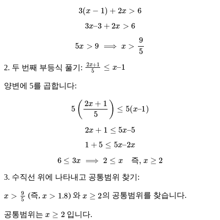
3
(
x
−
1
)
+
2
x
>
6
3
x
–
3
+
2
x
>
6
5
x
>
9
⟹
x
>
9
5
2
x
+
1
5
≤
x
–
1
2. 두 번째 부등식 풀기:
양변에 5를 곱합니다:
5
(
2
x
+
1
5
)
≤
5
(
x
–
1
)
2
x
+
1
≤
5
x
–
5
1
+
5
≤
5
x
–
2
x
6
≤
3
x
⟹
2
≤
x
즉,
x
≥
2
즉
3. 수직선 위에 나타내고 공통범위 찾기:
x
>
9
5
x
>
1.8
x
≥
2
(즉,
) 와
의 공통범위를 찾습니다.
x
≥
2
공통범위는
입니다.