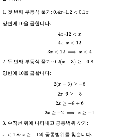
0.4
x
–
1.2
<
0.1
x
1. 첫 번째 부등식 풀기:
양변에 10을 곱합니다:
4
x
–
12
<
x
4
x
–
x
<
12
3
x
<
12
⟹
x
<
4
0.2
(
x
−
3
)
≥
−
0.8
2. 두 번째 부등식 풀기:
양변에 10을 곱합니다:
2
(
x
−
3
)
≥
−
8
2
x
–
6
≥
−
8
2
x
≥
−
8
+
6
2
x
≥
−
2
⟹
x
≥
−
1
3. 수직선 위에 나타내고 공통범위 찾기:
x
<
4
x
≥
−
1
와
의 공통범위를 찾습니다.