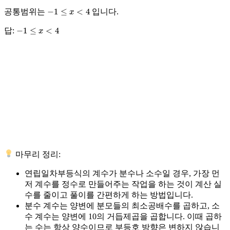
−
1
≤
x
<
4
공통범위는
입니다.
−
1
≤
x
<
4
답:
마무리 정리:
연립일차부등식의 계수가 분수나 소수일 경우, 가장 먼
저
계수를 정수로 만들어주는 작업
을 하는 것이 계산 실
수를 줄이고 풀이를 간편하게 하는 방법입니다.
분수 계수는 양변에
분모들의 최소공배수
를 곱하고, 소
수 계수는 양변에
10의 거듭제곱
을 곱합니다. 이때 곱하
는 수는 항상 양수이므로 부등호 방향은 변하지 않습니