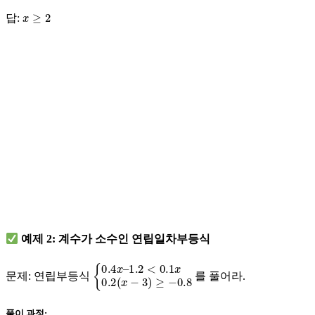
x
≥
2
답:
예제 2: 계수가 소수인 연립일차부등식
{
1.2
0.4
<
x
0.1
–
x
0.2
(
x
−
3
)
≥
−
0.8
문제:
연립부등식
를 풀어라.
풀이 과정: