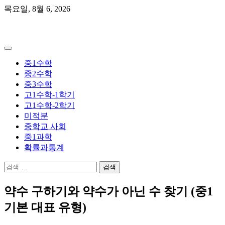
Skip
목요일, 8월 6, 2026
to
content
곰쌤수학
중1수학
중2수학
중3수학
고1수학-1학기
고1수학-2학기
미적분
중학교 사회
중1과학
확률과통계
검
색:
약수 구하기와 약수가 아닌 수 찾기 (중1
기본 대표 유형)