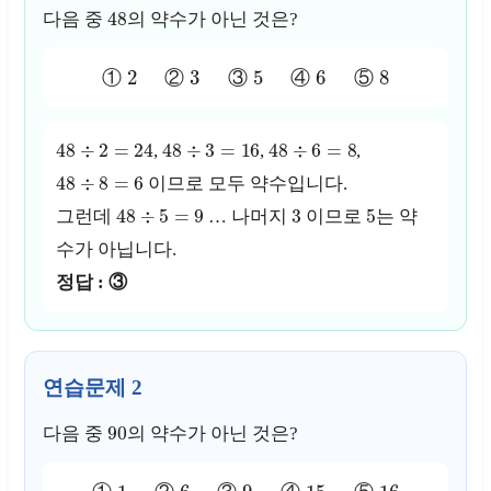
48
다음 중
의 약수가 아닌 것은?
2
3
5
6
8
①
②
③
④
⑤
48
÷
2
=
24
48
÷
3
=
16
48
÷
6
=
8
,
,
,
48
÷
8
=
6
이므로 모두 약수입니다.
48
÷
5
=
9
3
5
그런데
… 나머지
이므로
는 약
수가 아닙니다.
정답 : ③
연습문제 2
90
다음 중
의 약수가 아닌 것은?
1
6
9
15
16