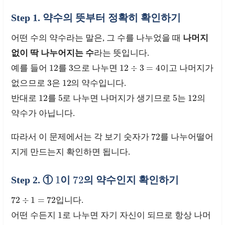
Step 1. 약수의 뜻부터 정확히 확인하기
어떤 수의 약수라는 말은, 그 수를 나누었을 때
나머지
없이 딱 나누어지는 수
라는 뜻입니다.
12
3
12
÷
3
=
4
예를 들어
를
으로 나누면
이고 나머지가
3
12
없으므로
은
의 약수입니다.
12
5
5
12
반대로
를
로 나누면 나머지가 생기므로
는
의
약수가 아닙니다.
72
따라서 이 문제에서는 각 보기 숫자가
를 나누어떨어
지게 만드는지 확인하면 됩니다.
1
72
Step 2. ①
이
의 약수인지 확인하기
72
÷
1
=
72
입니다.
1
어떤 수든지
로 나누면 자기 자신이 되므로 항상 나머