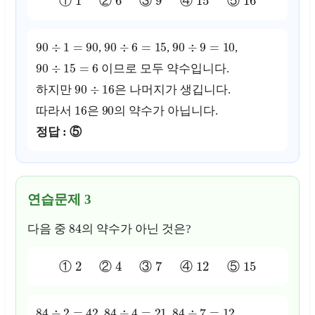
①
②
③
④
⑤
90
÷
1
=
90
90
÷
6
=
15
90
÷
9
=
10
,
,
,
90
÷
15
=
6
이므로 모두 약수입니다.
90
÷
16
하지만
은 나머지가 생깁니다.
16
90
따라서
은
의 약수가 아닙니다.
정답 : ⑤
연습문제 3
84
다음 중
의 약수가 아닌 것은?
2
4
7
12
15
①
②
③
④
⑤
84
÷
2
=
42
84
÷
4
=
21
84
÷
7
=
12
,
,
,