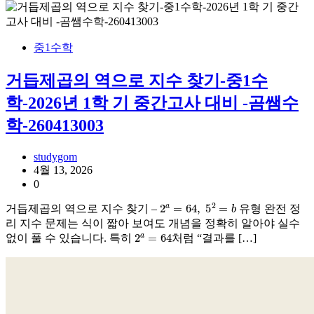
중1수학
거듭제곱의 역으로 지수 찾기-중1수
학-2026년 1학 기 중간고사 대비 -곰쌤수
학-260413003
studygom
4월 13, 2026
0
2
a
=
64
,
5
2
=
b
거듭제곱의 역으로 지수 찾기 –
유형 완전 정
리 지수 문제는 식이 짧아 보여도 개념을 정확히 알아야 실수
2
a
=
64
없이 풀 수 있습니다. 특히
처럼 “결과를 […]