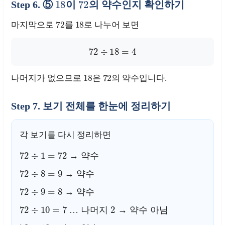
Step 6. ⑤
이
의 약수인지 확인하기
72
18
마지막으로
를
로 나누어 보면
72
÷
18
=
4
18
72
나머지가 없으므로
은
의 약수입니다.
Step 7. 보기 전체를 한눈에 정리하기
각 보기를 다시 정리하면
72
÷
1
=
72
→ 약수
72
÷
8
=
9
→ 약수
72
÷
9
=
8
→ 약수
72
÷
10
=
7
2
… 나머지
→ 약수 아님
72
÷
18
=
4