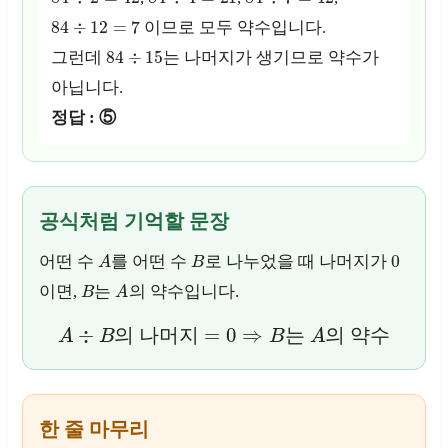
84
÷
12
=
7
이므로 모두 약수입니다.
84
÷
15
그런데
는 나머지가 생기므로 약수가
아닙니다.
정답 : ⑤
공식처럼 기억할 문장
A
B
0
어떤 수
를 어떤 수
로 나누었을 때 나머지가
B
A
이면,
는
의 약수입니다.
A
÷
B
=
0
⇒
B
A
의 나머지
는
의 약수
한 줄 마무리